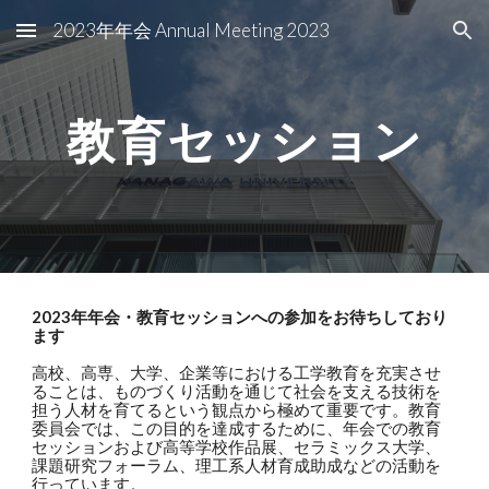
2023年年会 Annual Meeting 2023
Skip to main content
Skip to navigation
教育セッション
202
3年年会・教育セッションへの参加をお待ちしており
ます
高校、高専、大学、企業等における工学教育を充実させ
ることは、ものづくり活動を通じて社会を支える技術を
担う人材を育てるという観点から極めて重要です。教育
委員会では、この目的を達成するために、年会での教育
セッションおよび高等学校作品展、セラミックス大学、
課題研究フォーラム、理工系人材育成助成などの活動を
行っています。