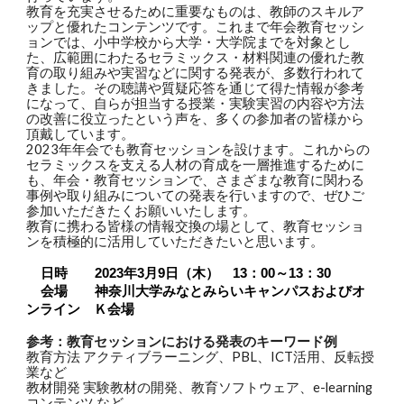
教育を充実させるために重要なものは、教師のスキルア
ップと優れたコンテンツです。これまで年会教育セッシ
ョンでは、小中学校から大学・大学院までを対象とし
た、広範囲にわたるセラミックス・材料関連の優れた教
育の取り組みや実習などに関する発表が、多数行われて
きました。その聴講や質疑応答を通じて得た情報が参考
になって、自らが担当する授業・実験実習の内容や方法
の改善に役立ったという声を、多くの参加者の皆様から
頂戴しています。
2023年年会でも教育セッションを設けます。これからの
セラミックスを支える人材の育成を一層推進するために
も、年会・教育セッションで、さまざまな教育に関わる
事例や取り組みについての発表を行いますので、ぜひご
参加いただきたくお願いいたします。
教育に携わる皆様の情報交換の場として、教育セッショ
ンを積極的に活用していただきたいと思います。
日時　　2023年3月9日（木）　13：00～13：30
会場　　神奈川大学みなとみらいキャンパスおよびオ
ンライン　Ｋ会場
参考：教育セッションにおける発表のキーワード例
教育方法 アクティブラーニング、PBL、ICT活用、反転授
業など
教材開発 実験教材の開発、教育ソフトウェア、e-learning
コンテンツ など