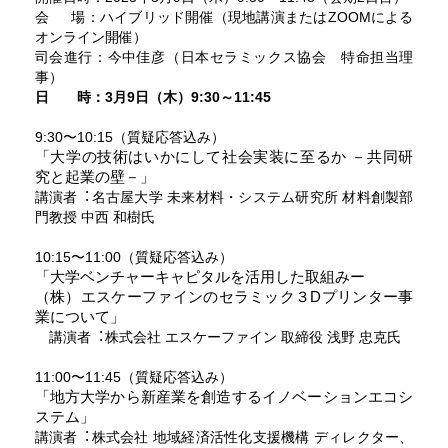
会
場：ハイブリッド開催（現地講演またはZOOMによる
オンライン開催）
司会進行：今中佳彦（日本セラミックス協会 特命担当理
事）
日 時：3月9日（木）9:30～11:45
9:30〜10:15（質疑応答込み）
「⼤学の技術はいかにして社会実装に⾄るか －共同研
究と起業の壁－」
講演者︓名古屋⼤学 未来材料・システム研究所 材料創製部
⾨教授 中⻄ 和樹⽒
10:15〜11:00（質疑応答込み）
「大学ベンチャーキャピタルを活用した取組みー
（株）エスケーファインのセラミック３Dプリンター事
業について」
講演者︓株式会社 エスケーファイン 取締役 浅野 忠克⽒
11:00〜11:45（質疑
応答込み）
「地方大学から新産業を創造するイノベーションエコシ
ステム」
講演者︓株式会社 地域経済活性化⽀援機構 ディレクター、