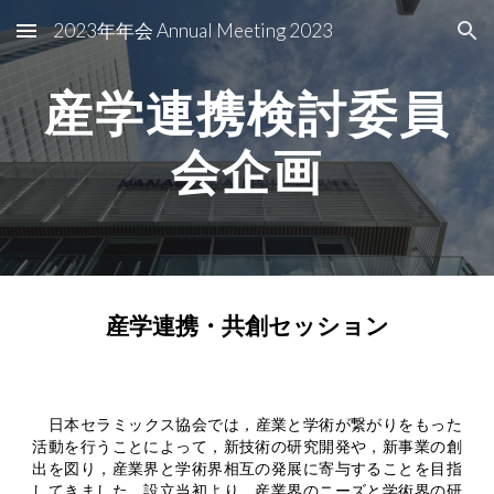
2023年年会 Annual Meeting 2023
Skip to main content
Skip to navigation
産学連携検討委員
会企画
産学連携・共創セッション
日本セラミックス協会では，産業と学術が繋がりをもった
活動を行うことによって，新技術の研究開発や，新事業の創
出を図り，産業界と学術界相互の発展に寄与することを目指
してきました．設立当初より，産業界のニーズと学術界の研