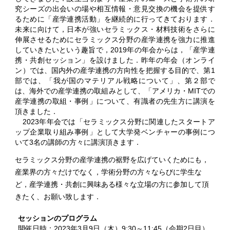
究シーズの出会いの場や相互情報・意見交換の機会を提供す
るために「産学連携活動」を継続的に行ってきております．
未来に向けて，日本が強いセラミックス・材料技術をさらに
伸展させるためにセラミックス分野の産学連携を強力に推進
していきたいという趣旨で，2019年の年会からは，「産学連
携・共創セッション」を設けました．昨年の年会（オンライ
ン）では、国内外の産学連携の方向性を把握する目的で、第1
部では、「我が国のマテリアル戦略について」、第２部で
は、海外での産学連携の取組みとして、「アメリカ・MITでの
産学連携の取組・事例」について、有識者の先生方に講演を
頂きました．
2023年年会では「セラミックス分野に関連したスタートア
ップ企業取り組み事例」として大学発ベンチャーの事例につ
いて3名の講師の方々に講演頂きます．
セラミックス分野の産学連携の裾野を広げていくためにも，
産業界の方々だけでなく，学術分野の方々ならびに学生な
ど，産学連携・共創に興味ある様々な立場の方に参加して頂
きたく、お願い致します．
セッションのプログラム
開催日時：2023年3月9日（木）9:30～11:45（会期2日目）