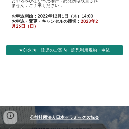
お申込みがなかった場合，託児所は設置され
ません．ご了承ください．
お申込開始：2022年12月1日
（木）14:00
お申込・変更・キャンセルの締切：
202
3
年
2
月
26
日（
日
）
★Click!★ 託児のご案内・託児利用規約・申込
公益社団法人日本セラミックス協会